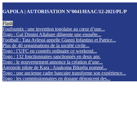
GAPOLA | AUTORISATION N°0041/HAAC/12-2021/PL/P
Flash
Foufoumix : une invention togolaise au cœur d’une...
Togo : Gal Dimini Allahare diligente une enquête...
Football : Tata Avlessi appelle Gianni Infantino et Patrice...
Plus de 40 organisations de la société civile...
Togo : l’UFC en congrès ordinaire ce weekend...
Togo : 132 fonctionnaires sanctionnés en deux ans
Togo : le gouvernement annonce la création d’une...
Agropole pilote de Kara : Anakoma Bikpéta nommé...
Togo : une ancienne cadre bancaire transforme son expérience...
Togo : les commissionnaires en douane dénoncent des...