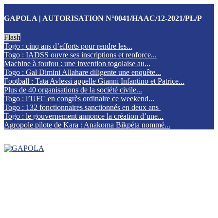
GAPOLA | AUTORISATION N°0041/HAAC/12-2021/PL/P
Flash
Togo : cinq ans d’efforts pour rendre les...
Togo : IADSS ouvre ses inscriptions et renforce...
Machine à foufou : une invention togolaise au...
Togo : Gal Dimini Allahare diligente une enquête...
Football : Tata Avlessi appelle Gianni Infantino et Patrice...
Plus de 40 organisations de la société civile...
Togo : l’UFC en congrès ordinaire ce weekend...
Togo : 132 fonctionnaires sanctionnés en deux ans
Togo : le gouvernement annonce la création d’une...
Agropole pilote de Kara : Anakoma Bikpéta nommé...