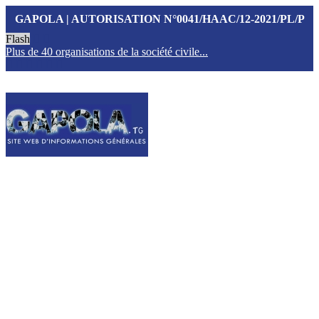
GAPOLA | AUTORISATION N°0041/HAAC/12-2021/PL/P
Flash
Plus de 40 organisations de la société civile...
T