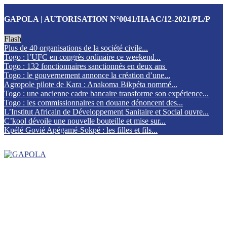
GAPOLA | AUTORISATION N°0041/HAAC/12-2021/PL/P
Flash
Plus de 40 organisations de la société civile...
Togo : l’UFC en congrès ordinaire ce weekend...
Togo : 132 fonctionnaires sanctionnés en deux ans
Togo : le gouvernement annonce la création d’une...
Agropole pilote de Kara : Anakoma Bikpéta nommé...
Togo : une ancienne cadre bancaire transforme son expérience...
Togo : les commissionnaires en douane dénoncent des...
L’Institut Africain de Développement Sanitaire et Social ouvre...
C’kool dévoile une nouvelle bouteille et mise sur...
Kpélé Govié Apégamé-Sokpé : les filles et fils...