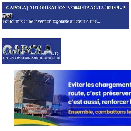
GAPOLA | AUTORISATION N°0041/HAAC/12-2021/PL/P
Flash
Foufoumix : une invention togolaise au cœur d’une...
T