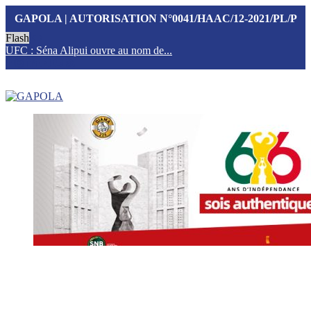
GAPOLA | AUTORISATION N°0041/HAAC/12-2021/PL/P
Flash
UFC : Séna Alipui ouvre au nom de...
T