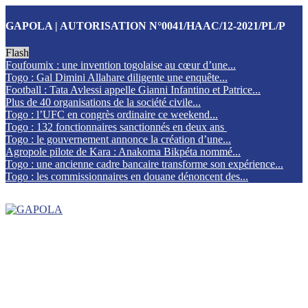
GAPOLA | AUTORISATION N°0041/HAAC/12-2021/PL/P
Flash
Foufoumix : une invention togolaise au cœur d’une...
Togo : Gal Dimini Allahare diligente une enquête...
Football : Tata Avlessi appelle Gianni Infantino et Patrice...
Plus de 40 organisations de la société civile...
Togo : l’UFC en congrès ordinaire ce weekend...
Togo : 132 fonctionnaires sanctionnés en deux ans
Togo : le gouvernement annonce la création d’une...
Agropole pilote de Kara : Anakoma Bikpéta nommé...
Togo : une ancienne cadre bancaire transforme son expérience...
Togo : les commissionnaires en douane dénoncent des...