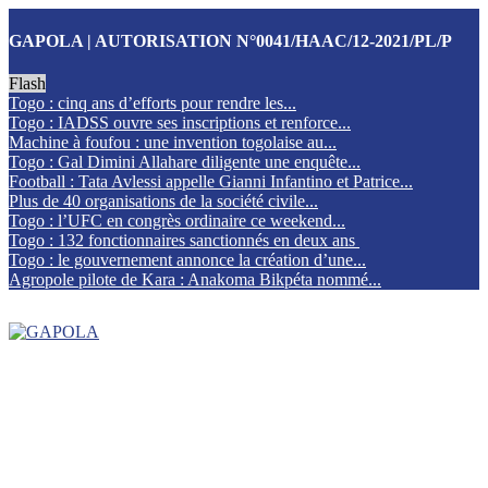
GAPOLA | AUTORISATION N°0041/HAAC/12-2021/PL/P
Flash
Togo : cinq ans d’efforts pour rendre les...
Togo : IADSS ouvre ses inscriptions et renforce...
Machine à foufou : une invention togolaise au...
Togo : Gal Dimini Allahare diligente une enquête...
Football : Tata Avlessi appelle Gianni Infantino et Patrice...
Plus de 40 organisations de la société civile...
Togo : l’UFC en congrès ordinaire ce weekend...
Togo : 132 fonctionnaires sanctionnés en deux ans
Togo : le gouvernement annonce la création d’une...
Agropole pilote de Kara : Anakoma Bikpéta nommé...