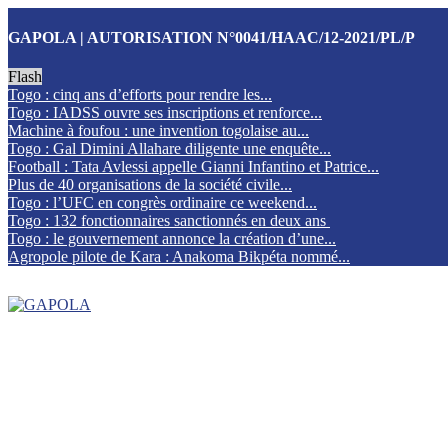
GAPOLA | AUTORISATION N°0041/HAAC/12-2021/PL/P
Flash
Togo : cinq ans d’efforts pour rendre les...
Togo : IADSS ouvre ses inscriptions et renforce...
Machine à foufou : une invention togolaise au...
Togo : Gal Dimini Allahare diligente une enquête...
Football : Tata Avlessi appelle Gianni Infantino et Patrice...
Plus de 40 organisations de la société civile...
Togo : l’UFC en congrès ordinaire ce weekend...
Togo : 132 fonctionnaires sanctionnés en deux ans
Togo : le gouvernement annonce la création d’une...
Agropole pilote de Kara : Anakoma Bikpéta nommé...