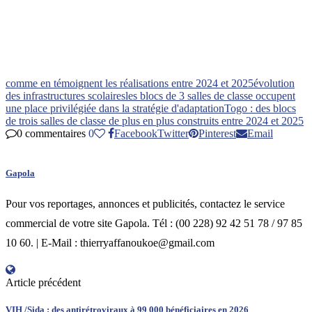
comme en témoignent les réalisations entre 2024 et 2025
évolution
des infrastructures scolaires
les blocs de 3 salles de classe occupent
une place privilégiée dans la stratégie d'adaptation
Togo : des blocs
de trois salles de classe de plus en plus construits entre 2024 et 2025
0 commentaires
0
Facebook
Twitter
Pinterest
Email
Gapola
Pour vos reportages, annonces et publicités, contactez le service
commercial de votre site Gapola. Tél : (00 228) 92 42 51 78 / 97 85
10 60. | E-Mail : thierryaffanoukoe@gmail.com
Article précédent
VIH /Sida : des antirétroviraux à 99 000 bénéficiaires en 2026