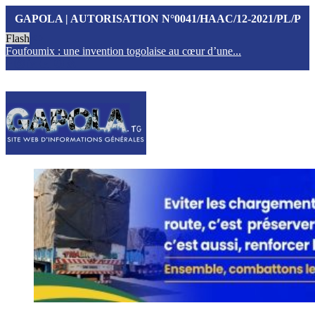
GAPOLA | AUTORISATION N°0041/HAAC/12-2021/PL/P
Flash
Foufoumix : une invention togolaise au cœur d’une...
T