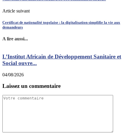
Article suivant
Certificat de nationalité togolaise : la digitalisation simplifie la vie aux
demandeurs
A lire aussi...
L’Institut Africain de Développement Sanitaire et
Social ouvre...
f
04/08/2026
0
Laissez un commentaire