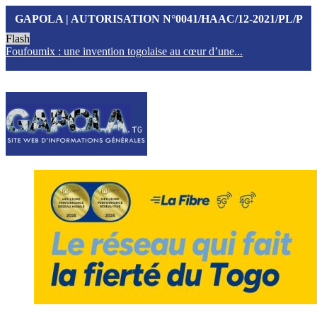
GAPOLA | AUTORISATION N°0041/HAAC/12-2021/PL/P
Flash
Foufoumix : une invention togolaise au cœur d’une...
T