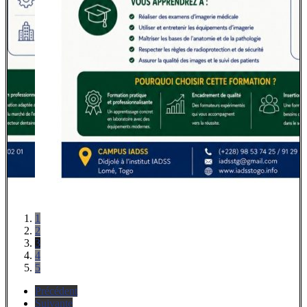
1
2
3
4
5
Précédent
Suivante