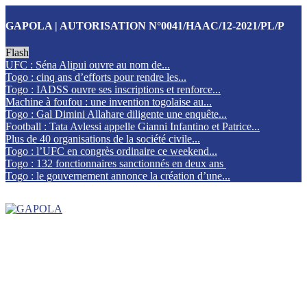
GAPOLA | AUTORISATION N°0041/HAAC/12-2021/PL/P
Flash
UFC : Séna Alipui ouvre au nom de...
Togo : cinq ans d’efforts pour rendre les...
Togo : IADSS ouvre ses inscriptions et renforce...
Machine à foufou : une invention togolaise au...
Togo : Gal Dimini Allahare diligente une enquête...
Football : Tata Avlessi appelle Gianni Infantino et Patrice...
Plus de 40 organisations de la société civile...
Togo : l’UFC en congrès ordinaire ce weekend...
Togo : 132 fonctionnaires sanctionnés en deux ans
Togo : le gouvernement annonce la création d’une...