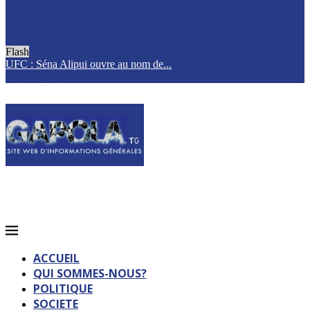
Flash
UFC : Séna Alipui ouvre au nom de...
T
ACCUEIL
QUI SOMMES-NOUS?
POLITIQUE
SOCIETE