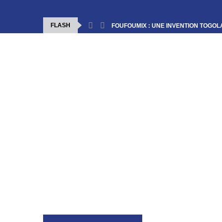
FLASH
FOUFOUMIX : UNE INVENTION TOGOLA