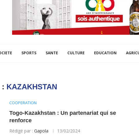
OCIETE
SPORTS
SANTE
CULTURE
EDUCATION
AGRIC
 :
KAZAKHSTAN
COOPERATION
Togo-Kazakhstan : Un partenariat qui se
renforce
Rédigé par :
Gapola
13/02/2024