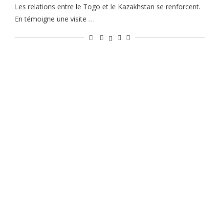
Les relations entre le Togo et le Kazakhstan se renforcent.
En témoigne une visite …