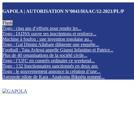
GAPOLA | AUTORISATION N°0041/HAAC/12-2021/PL/P
Flash
Togo : cinq ans d’efforts pour rendre les...
Togo : IADSS ouvre ses inscriptions et renforce...
Machine à foufou : une invention togolaise au...
Togo : Gal Dimini Allahare diligente une enquête...
Football : Tata Avlessi appelle Gianni Infantino et Patrice...
Plus de 40 organisations de la société civile...
Togo : l’UFC en congrès ordinaire ce weekend...
Togo : 132 fonctionnaires sanctionnés en deux ans
Togo : le gouvernement annonce la création d’une...
Agropole pilote de Kara : Anakoma Bikpéta nommé...