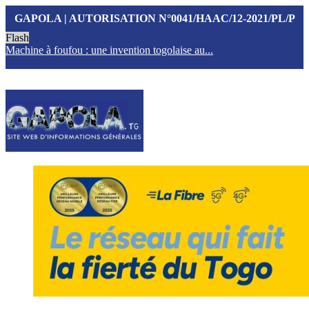
GAPOLA | AUTORISATION N°0041/HAAC/12-2021/PL/P
Flash
Machine à foufou : une invention togolaise au...
T