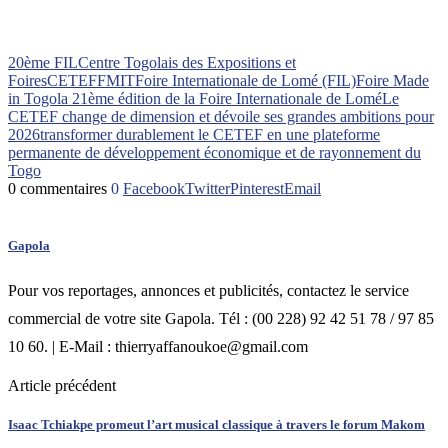
20ème FIL
Centre Togolais des Expositions et
Foires
CETEF
FMIT
Foire Internationale de Lomé (FIL)
Foire Made
in Togo
la 21ème édition de la Foire Internationale de Lomé
Le
CETEF change de dimension et dévoile ses grandes ambitions pour
2026
transformer durablement le CETEF en une plateforme
permanente de développement économique et de rayonnement du
Togo
0 commentaires
0
Facebook
Twitter
Pinterest
Email
Gapola
Pour vos reportages, annonces et publicités, contactez le service
commercial de votre site Gapola. Tél : (00 228) 92 42 51 78 / 97 85
10 60. | E-Mail : thierryaffanoukoe@gmail.com
Article précédent
Isaac Tchiakpe promeut l’art musical classique à travers le forum Makom