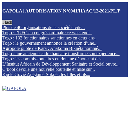
GAPOLA | AUTORISATION N°0041/HAAC/12-2021/PL/P
Flash
Plus de 40 organisations de la société civile...
Togo : l’UFC en congrès ordinaire ce weekend...
Togo : 132 fonctionnaires sanctionnés en deux ans
Togo : le gouvernement annonce la création d’une...
Agropole pilote de Kara : Anakoma Bikpéta nommé...
Togo : une ancienne cadre bancaire transforme son expérience...
Togo : les commissionnaires en douane dénoncent des...
L’Institut Africain de Développement Sanitaire et Social ouvre...
C’kool dévoile une nouvelle bouteille et mise sur...
Kpélé Govié Apégamé-Sokpé : les filles et fils...