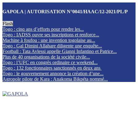
GAPOLA | AUTORISATION N°0041/HAAC/12-2021/PL/P
Flash
Togo : cinq ans d’efforts pour rendre les...
Togo : IADSS ouvre ses inscriptions et renforce...
Machine à foufou : une invention togolaise au...
Togo : Gal Dimini Allahare diligente une enquête...
Football : Tata Avlessi appelle Gianni Infantino et Patrice...
Plus de 40 organisations de la société civile...
Togo : l’UFC en congrès ordinaire ce weekend...
Togo : 132 fonctionnaires sanctionnés en deux ans
Togo : le gouvernement annonce la création d’une...
Agropole pilote de Kara : Anakoma Bikpéta nommé...