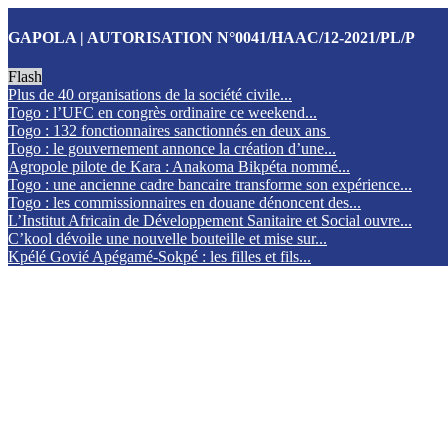
GAPOLA | AUTORISATION N°0041/HAAC/12-2021/PL/P
Flash
Plus de 40 organisations de la société civile...
Togo : l’UFC en congrès ordinaire ce weekend...
Togo : 132 fonctionnaires sanctionnés en deux ans
Togo : le gouvernement annonce la création d’une...
Agropole pilote de Kara : Anakoma Bikpéta nommé...
Togo : une ancienne cadre bancaire transforme son expérience...
Togo : les commissionnaires en douane dénoncent des...
L’Institut Africain de Développement Sanitaire et Social ouvre...
C’kool dévoile une nouvelle bouteille et mise sur...
Kpélé Govié Apégamé-Sokpé : les filles et fils...