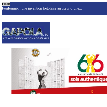
Flash
Foufoumix : une invention togolaise au cœur d’une...