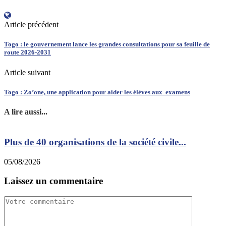
Article précédent
Togo : le gouvernement lance les grandes consultations pour sa feuille de
route 2026-2031
Article suivant
Togo : Zo’one, une application pour aider les élèves aux examens
A lire aussi...
Plus de 40 organisations de la société civile...
05/08/2026
0
Laissez un commentaire