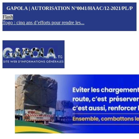
GAPOLA | AUTORISATION N°0041/HAAC/12-2021/PL/P
Flash
Togo : cinq ans d’efforts pour rendre les...
T