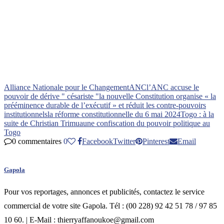
Alliance Nationale pour le Changement
ANC
l’ANC accuse le
pouvoir de dérive " césariste "
la nouvelle Constitution organise « la
prééminence durable de l’exécutif » et réduit les contre-pouvoirs
institutionnels
la réforme constitutionnelle du 6 mai 2024
Togo : à la
suite de Christian Trimua
une confiscation du pouvoir politique au
Togo
0 commentaires
0
Facebook
Twitter
Pinterest
Email
Gapola
Pour vos reportages, annonces et publicités, contactez le service
commercial de votre site Gapola. Tél : (00 228) 92 42 51 78 / 97 85
10 60. | E-Mail : thierryaffanoukoe@gmail.com