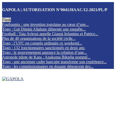
GAPOLA | AUTORISATION N°0041/HAAC/12-2021/PL/P
Flash
Foufoumix : une invention togolaise au cœur d’une...
Togo : Gal Dimini Allahare diligente une enquête...
Football : Tata Avlessi appelle Gianni Infantino et Patrice...
Plus de 40 organisations de la société civile...
Togo : l’UFC en congrès ordinaire ce weekend...
Togo : 132 fonctionnaires sanctionnés en deux ans
Togo : le gouvernement annonce la création d’une...
Agropole pilote de Kara : Anakoma Bikpéta nommé...
Togo : une ancienne cadre bancaire transforme son expérience...
Togo : les commissionnaires en douane dénoncent des...