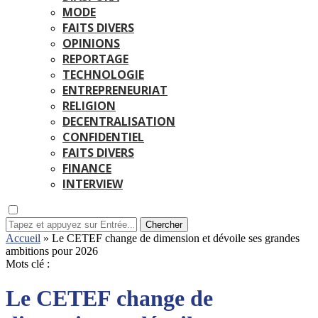
MODE
FAITS DIVERS
OPINIONS
REPORTAGE
TECHNOLOGIE
ENTREPRENEURIAT
RELIGION
DECENTRALISATION
CONFIDENTIEL
FAITS DIVERS
FINANCE
INTERVIEW
Chercher
Accueil
»
Le CETEF change de dimension et dévoile ses grandes
ambitions pour 2026
Mots clé :
Le CETEF change de