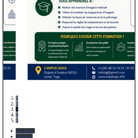
1
2
3
4
5
Précédent
Suivante