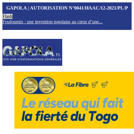
GAPOLA | AUTORISATION N°0041/HAAC/12-2021/PL/P
Flash
Foufoumix : une invention togolaise au cœur d’une...
T