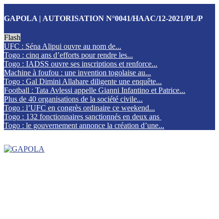
GAPOLA | AUTORISATION N°0041/HAAC/12-2021/PL/P
Flash
UFC : Séna Alipui ouvre au nom de...
Togo : cinq ans d’efforts pour rendre les...
Togo : IADSS ouvre ses inscriptions et renforce...
Machine à foufou : une invention togolaise au...
Togo : Gal Dimini Allahare diligente une enquête...
Football : Tata Avlessi appelle Gianni Infantino et Patrice...
Plus de 40 organisations de la société civile...
Togo : l’UFC en congrès ordinaire ce weekend...
Togo : 132 fonctionnaires sanctionnés en deux ans
Togo : le gouvernement annonce la création d’une...