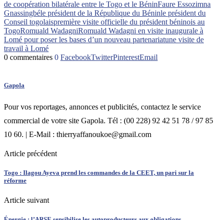
de coopération bilatérale entre le Togo et le Bénin
Faure Essozimna
Gnassingbé
le président de la République du Bénin
le président du
Conseil togolais
première visite officielle du président béninois au
Togo
Romuald Wadagni
Romuald Wadagni en visite inaugurale à
Lomé pour poser les bases d’un nouveau partenariat
une visite de
travail à Lomé
0 commentaires
0
Facebook
Twitter
Pinterest
Email
Gapola
Pour vos reportages, annonces et publicités, contactez le service
commercial de votre site Gapola. Tél : (00 228) 92 42 51 78 / 97 85
10 60. | E-Mail : thierryaffanoukoe@gmail.com
Article précédent
Togo : Ilagou Ayeva prend les commandes de la CEET, un pari sur la
réforme
Article suivant
Énergie : l’ARSE sensibilise les autoproducteurs aux obligations