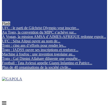
Flash
UFC : le parti de Gilchrist Olympio veut inscrire...
Au Togo, la convention du MIPC s’achève sur...
À Vogan, la mission AMSA d’AIMES-AFRIQUE redonne espoir...
UFC : Séna Alipui ouvre au nom de...
Togo : cinq ans d’efforts pour rendre les...
Togo : IADSS ouvre ses inscriptions et renforce...
Machine à foufou : une invention togolaise au...
Togo : Gal Dimini Allahare diligente une enquête...
Football : Tata Avlessi appelle Gianni Infantino et Patrice...
Plus de 40 organisations de la société civile...