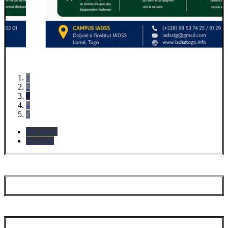
1
2
3
4
5
Précédent
Suivante