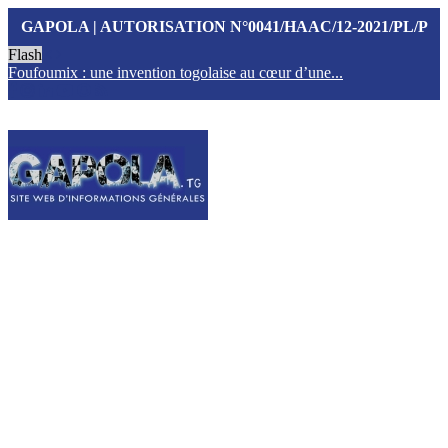
GAPOLA | AUTORISATION N°0041/HAAC/12-2021/PL/P
Flash
Foufoumix : une invention togolaise au cœur d’une...
T