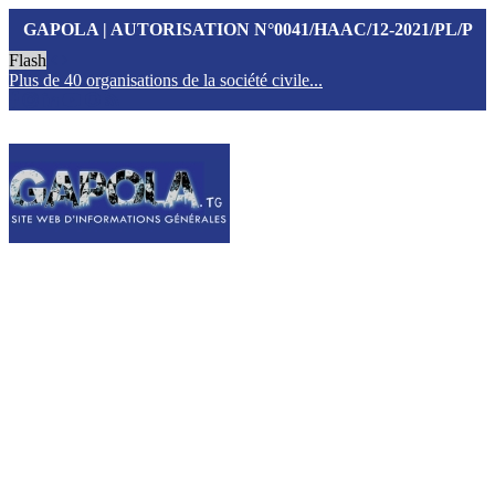
GAPOLA | AUTORISATION N°0041/HAAC/12-2021/PL/P
Flash
Plus de 40 organisations de la société civile...
T