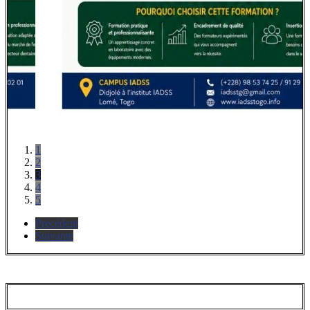
1
2
3
4
5
Précédent
Suivante