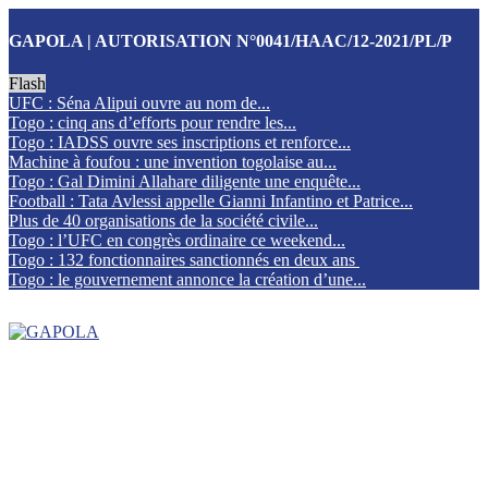
GAPOLA | AUTORISATION N°0041/HAAC/12-2021/PL/P
Flash
UFC : Séna Alipui ouvre au nom de...
Togo : cinq ans d’efforts pour rendre les...
Togo : IADSS ouvre ses inscriptions et renforce...
Machine à foufou : une invention togolaise au...
Togo : Gal Dimini Allahare diligente une enquête...
Football : Tata Avlessi appelle Gianni Infantino et Patrice...
Plus de 40 organisations de la société civile...
Togo : l’UFC en congrès ordinaire ce weekend...
Togo : 132 fonctionnaires sanctionnés en deux ans
Togo : le gouvernement annonce la création d’une...