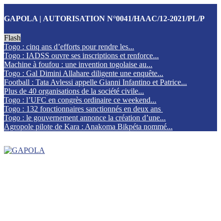
GAPOLA | AUTORISATION N°0041/HAAC/12-2021/PL/P
Flash
Togo : cinq ans d’efforts pour rendre les...
Togo : IADSS ouvre ses inscriptions et renforce...
Machine à foufou : une invention togolaise au...
Togo : Gal Dimini Allahare diligente une enquête...
Football : Tata Avlessi appelle Gianni Infantino et Patrice...
Plus de 40 organisations de la société civile...
Togo : l’UFC en congrès ordinaire ce weekend...
Togo : 132 fonctionnaires sanctionnés en deux ans
Togo : le gouvernement annonce la création d’une...
Agropole pilote de Kara : Anakoma Bikpéta nommé...