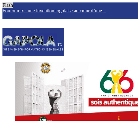
Flash
Foufoumix : une invention togolaise au cœur d’une...