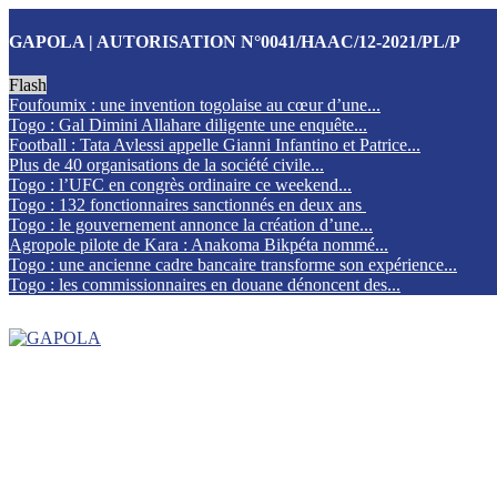
GAPOLA | AUTORISATION N°0041/HAAC/12-2021/PL/P
Flash
Foufoumix : une invention togolaise au cœur d’une...
Togo : Gal Dimini Allahare diligente une enquête...
Football : Tata Avlessi appelle Gianni Infantino et Patrice...
Plus de 40 organisations de la société civile...
Togo : l’UFC en congrès ordinaire ce weekend...
Togo : 132 fonctionnaires sanctionnés en deux ans
Togo : le gouvernement annonce la création d’une...
Agropole pilote de Kara : Anakoma Bikpéta nommé...
Togo : une ancienne cadre bancaire transforme son expérience...
Togo : les commissionnaires en douane dénoncent des...