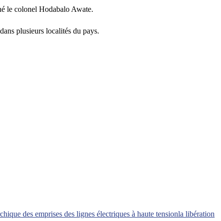
né le colonel Hodabalo Awate.
dans plusieurs localités du pays.
chique des emprises des lignes électriques à haute tension
la libération