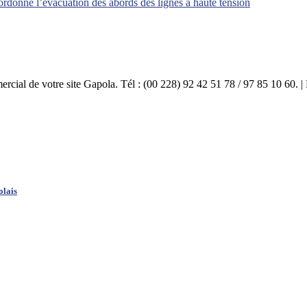
ordonne l’évacuation des abords des lignes à haute tension
mercial de votre site Gapola. Tél : (00 228) 92 42 51 78 / 97 85 10 60.
olais