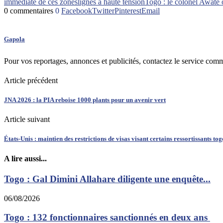
immédiate de ces zones
lignes à haute tension
Togo : le colonel Awate 
0 commentaires
0
Facebook
Twitter
Pinterest
Email
Gapola
Pour vos reportages, annonces et publicités, contactez le service com
Article précédent
JNA 2026 : la PIA reboise 1000 plants pour un avenir vert
Article suivant
États-Unis : maintien des restrictions de visas visant certains ressortissants tog
A lire aussi...
Togo : Gal Dimini Allahare diligente une enquête...
06/08/2026
Togo : 132 fonctionnaires sanctionnés en deux ans