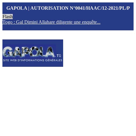
GAPOLA | AUTORISATION N°0041/HAAC/12-2021/PL/P
Flash
Togo : Gal Dimini Allahare diligente une enquête...
F