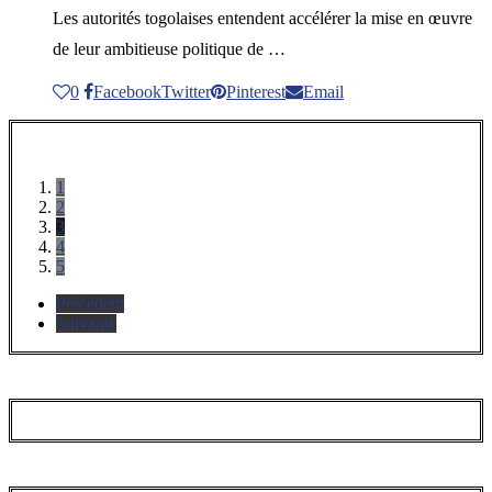
Les autorités togolaises entendent accélérer la mise en œuvre
de leur ambitieuse politique de …
0
Facebook
Twitter
Pinterest
Email
1
2
3
4
5
Précédent
Suivante