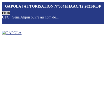
GAPOLA | AUTORISATION N°0041/HAAC/12-2021/PL/P
Flash
UFC : Séna Alipui ouvre au nom de...
T