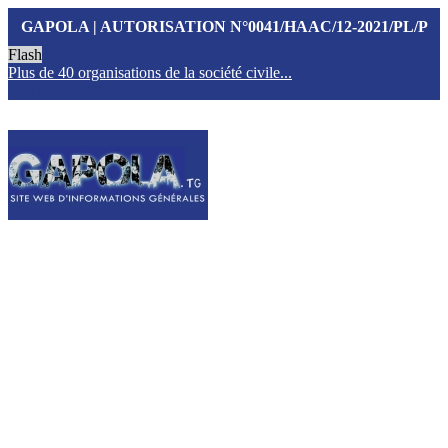
GAPOLA | AUTORISATION N°0041/HAAC/12-2021/PL/P
Flash
Plus de 40 organisations de la société civile...
T