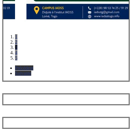
1
2
3
4
5
Précédent
Suivante