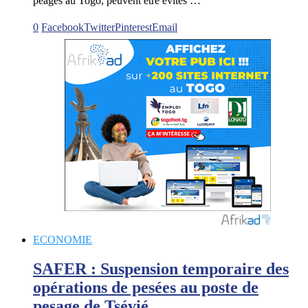
péages au Togo, peuvent être évités …
0
Facebook
Twitter
Pinterest
Email
ECONOMIE
SAFER : Suspension temporaire des
opérations de pesées au poste de
pesage de Tsévié