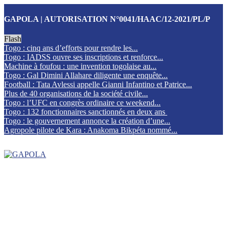
GAPOLA | AUTORISATION N°0041/HAAC/12-2021/PL/P
Flash
Togo : cinq ans d’efforts pour rendre les...
Togo : IADSS ouvre ses inscriptions et renforce...
Machine à foufou : une invention togolaise au...
Togo : Gal Dimini Allahare diligente une enquête...
Football : Tata Avlessi appelle Gianni Infantino et Patrice...
Plus de 40 organisations de la société civile...
Togo : l’UFC en congrès ordinaire ce weekend...
Togo : 132 fonctionnaires sanctionnés en deux ans
Togo : le gouvernement annonce la création d’une...
Agropole pilote de Kara : Anakoma Bikpéta nommé...