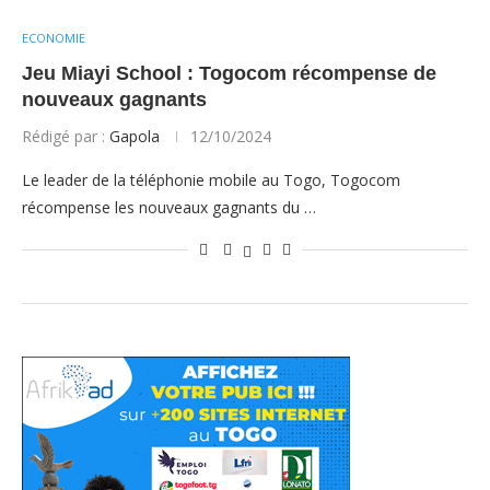
ECONOMIE
Jeu Miayi School : Togocom récompense de
nouveaux gagnants
Rédigé par :
Gapola
12/10/2024
Le leader de la téléphonie mobile au Togo, Togocom
récompense les nouveaux gagnants du …