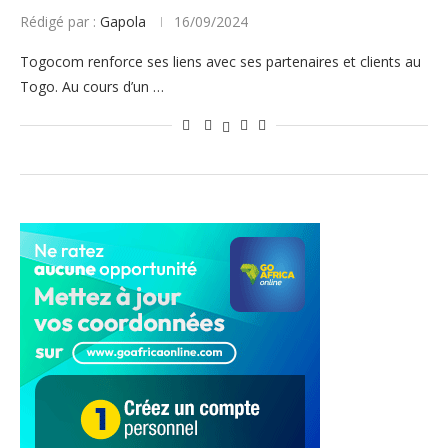
Rédigé par :
Gapola
16/09/2024
Togocom renforce ses liens avec ses partenaires et clients au
Togo. Au cours d’un …