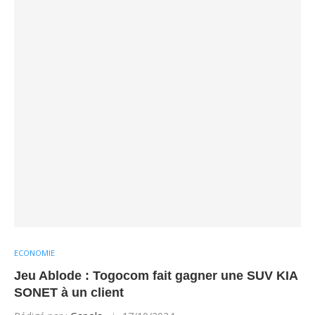
ECONOMIE
Jeu Ablode : Togocom fait gagner une SUV KIA
SONET à un client