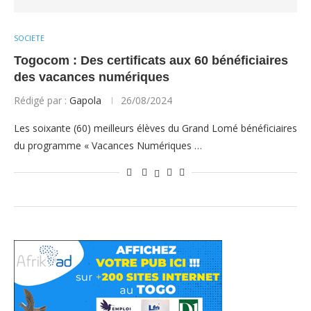
SOCIETE
Togocom : Des certificats aux 60 bénéficiaires
des vacances numériques
Rédigé par :
Gapola
26/08/2024
Les soixante (60) meilleurs élèves du Grand Lomé bénéficiaires
du programme « Vacances Numériques …