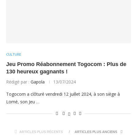
CULTURE
Jeu Promo Réabonnement Togocom : Plus de
130 heureux gagnants !
Rédigé par :
Gapola
13/07/2024
Togocom a clôturé vendredi 12 juillet 2024, à son siège à
Lomé, son Jeu …
ARTICLES PLUS RÉCENTS
ARTICLES PLUS ANCIENS