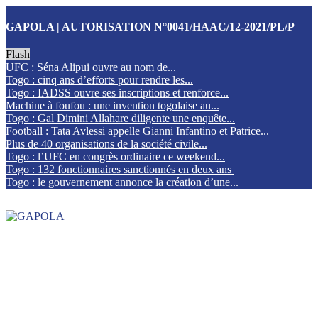
GAPOLA | AUTORISATION N°0041/HAAC/12-2021/PL/P
Flash
UFC : Séna Alipui ouvre au nom de...
Togo : cinq ans d’efforts pour rendre les...
Togo : IADSS ouvre ses inscriptions et renforce...
Machine à foufou : une invention togolaise au...
Togo : Gal Dimini Allahare diligente une enquête...
Football : Tata Avlessi appelle Gianni Infantino et Patrice...
Plus de 40 organisations de la société civile...
Togo : l’UFC en congrès ordinaire ce weekend...
Togo : 132 fonctionnaires sanctionnés en deux ans
Togo : le gouvernement annonce la création d’une...