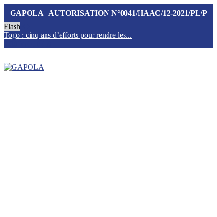
GAPOLA | AUTORISATION N°0041/HAAC/12-2021/PL/P
Flash
Togo : cinq ans d’efforts pour rendre les...
T