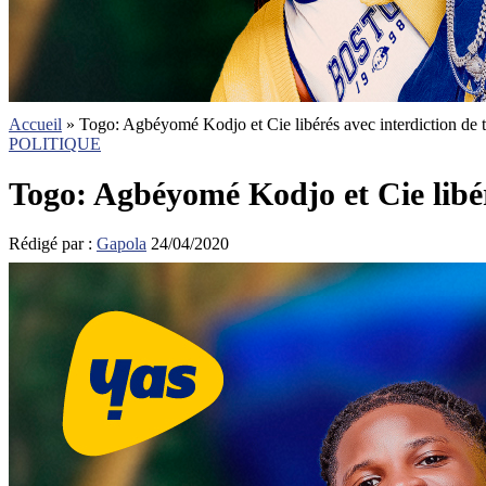
Accueil
»
Togo: Agbéyomé Kodjo et Cie libérés avec interdiction de tou
POLITIQUE
Togo: Agbéyomé Kodjo et Cie libéré
Rédigé par :
Gapola
24/04/2020