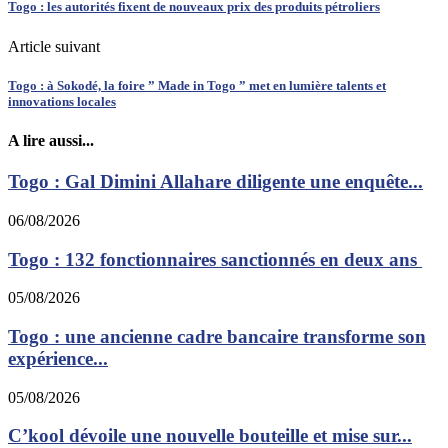
Togo : les autorités fixent de nouveaux prix des produits pétroliers
Article suivant
Togo : à Sokodé, la foire ” Made in Togo ” met en lumière talents et
innovations locales
A lire aussi...
Togo : Gal Dimini Allahare diligente une enquête...
06/08/2026
Togo : 132 fonctionnaires sanctionnés en deux ans
05/08/2026
Togo : une ancienne cadre bancaire transforme son
expérience...
05/08/2026
C’kool dévoile une nouvelle bouteille et mise sur...