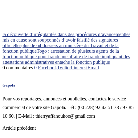
la découverte d’irrégularités dans des procédures d’avancement
les
mis en cause sont soupçonnés d’avoir falsifié des signatures
officielles
plus de 64 dossiers au ministère du Travail et de la
fonction publique
Togo : arrestation de plusieurs agents de la
fonction publique pour fraude
une affaire de fraude impliquant des
attestations administratives entache la fonction publique
0 commentaires
0
Facebook
Twitter
Pinterest
Email
Gapola
Pour vos reportages, annonces et publicités, contactez le service
commercial de votre site Gapola. Tél : (00 228) 92 42 51 78 / 97 85
10 60. | E-Mail : thierryaffanoukoe@gmail.com
Article précédent