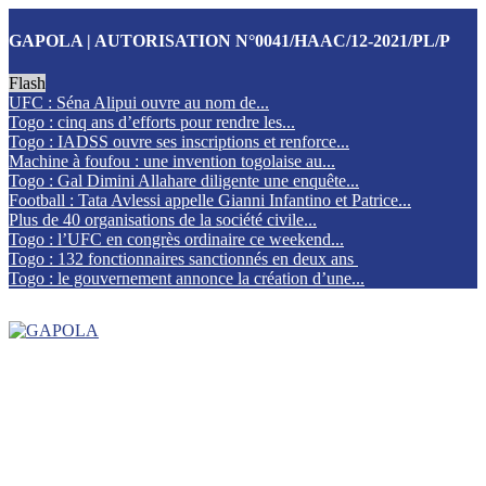
GAPOLA | AUTORISATION N°0041/HAAC/12-2021/PL/P
Flash
UFC : Séna Alipui ouvre au nom de...
Togo : cinq ans d’efforts pour rendre les...
Togo : IADSS ouvre ses inscriptions et renforce...
Machine à foufou : une invention togolaise au...
Togo : Gal Dimini Allahare diligente une enquête...
Football : Tata Avlessi appelle Gianni Infantino et Patrice...
Plus de 40 organisations de la société civile...
Togo : l’UFC en congrès ordinaire ce weekend...
Togo : 132 fonctionnaires sanctionnés en deux ans
Togo : le gouvernement annonce la création d’une...