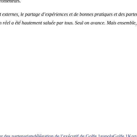
rometteurs.
t externes, le partage d’expériences et de bonnes pratiques et des parte
n réel a été hautement saluée par tous. Seul on avance. Mais ensemble, 
r des partenariats
délégation de l’exécutif de Golfe 1
gapola
Golfe 1
Koz