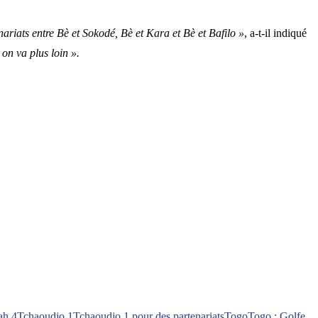
nariats entre Bè et Sokodé, Bè et Kara et Bè et Bafilo »
, a-t-il indiqué
on va plus loin ».
ah 4
Tchaoudjo 1
Tchaoudjo 1 pour des partenariats
Togo
Togo : Golfe