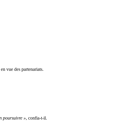
 en vue des partenariats.
n poursuivre »
, confia-t-il.