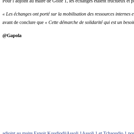
Pour l’adjoint au maire de Golfe 1, les échanges étaient fructueux et p
« Les échanges ont porté sur la mobilisation des ressources internes e
avant de conclure que
« Cette démarche de solidarité qui est un besoi
@Gapola
adjoint au maire Espoir Koudjodji
Assoli 1
Assoli 1 et Tchaoudjo 1 pou