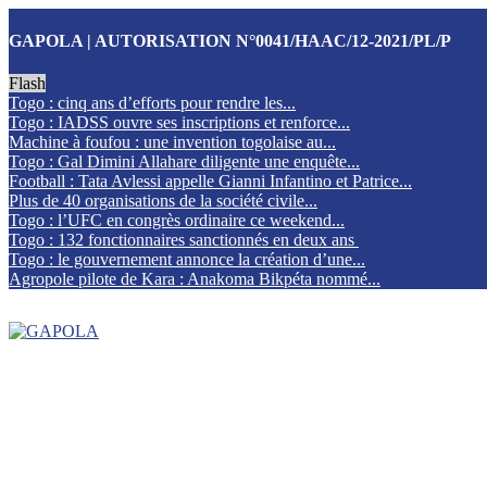
GAPOLA | AUTORISATION N°0041/HAAC/12-2021/PL/P
Flash
Togo : cinq ans d’efforts pour rendre les...
Togo : IADSS ouvre ses inscriptions et renforce...
Machine à foufou : une invention togolaise au...
Togo : Gal Dimini Allahare diligente une enquête...
Football : Tata Avlessi appelle Gianni Infantino et Patrice...
Plus de 40 organisations de la société civile...
Togo : l’UFC en congrès ordinaire ce weekend...
Togo : 132 fonctionnaires sanctionnés en deux ans
Togo : le gouvernement annonce la création d’une...
Agropole pilote de Kara : Anakoma Bikpéta nommé...