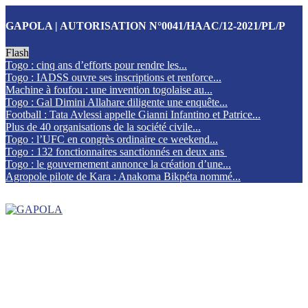
GAPOLA | AUTORISATION N°0041/HAAC/12-2021/PL/P
Flash
Togo : cinq ans d’efforts pour rendre les...
Togo : IADSS ouvre ses inscriptions et renforce...
Machine à foufou : une invention togolaise au...
Togo : Gal Dimini Allahare diligente une enquête...
Football : Tata Avlessi appelle Gianni Infantino et Patrice...
Plus de 40 organisations de la société civile...
Togo : l’UFC en congrès ordinaire ce weekend...
Togo : 132 fonctionnaires sanctionnés en deux ans
Togo : le gouvernement annonce la création d’une...
Agropole pilote de Kara : Anakoma Bikpéta nommé...