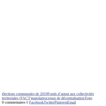
élections communales de 2019
Fonds d’appui aux collectivités
territoriales (FACT)
gapola
processus de décentralisation
Togo
0 commentaires
0
Facebook
Twitter
Pinterest
Email