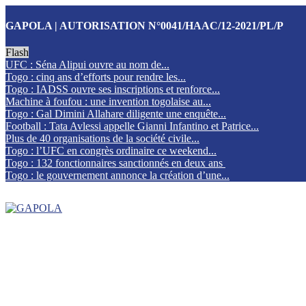
GAPOLA | AUTORISATION N°0041/HAAC/12-2021/PL/P
Flash
UFC : Séna Alipui ouvre au nom de...
Togo : cinq ans d’efforts pour rendre les...
Togo : IADSS ouvre ses inscriptions et renforce...
Machine à foufou : une invention togolaise au...
Togo : Gal Dimini Allahare diligente une enquête...
Football : Tata Avlessi appelle Gianni Infantino et Patrice...
Plus de 40 organisations de la société civile...
Togo : l’UFC en congrès ordinaire ce weekend...
Togo : 132 fonctionnaires sanctionnés en deux ans
Togo : le gouvernement annonce la création d’une...