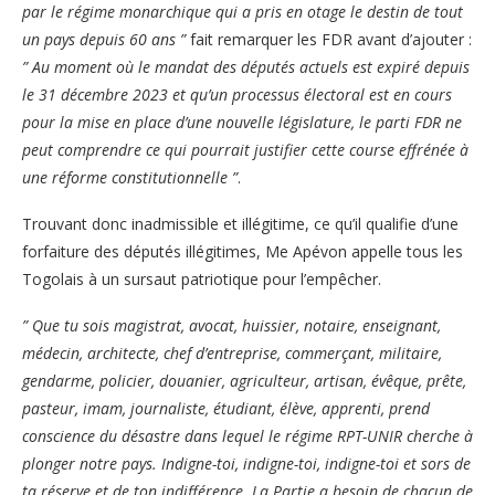
par le régime monarchique qui a pris en otage le destin de tout
un pays depuis 60 ans ”
fait remarquer les FDR avant d’ajouter :
” Au moment où le mandat des députés actuels est expiré depuis
le 31 décembre 2023 et qu’un processus électoral est en cours
pour la mise en place d’une nouvelle législature, le parti FDR ne
peut comprendre ce qui pourrait justifier cette course effrénée à
une réforme constitutionnelle ”
.
Trouvant donc inadmissible et illégitime, ce qu’il qualifie d’une
forfaiture des députés illégitimes, Me Apévon appelle tous les
Togolais à un sursaut patriotique pour l’empêcher.
” Que tu sois magistrat, avocat, huissier, notaire, enseignant,
médecin, architecte, chef d’entreprise, commerçant, militaire,
gendarme, policier, douanier, agriculteur, artisan, évêque, prête,
pasteur, imam, journaliste, étudiant, élève, apprenti, prend
conscience du désastre dans lequel le régime RPT-UNIR cherche à
plonger notre pays. Indigne-toi, indigne-toi, indigne-toi et sors de
ta réserve et de ton indifférence. La Partie a besoin de chacun de