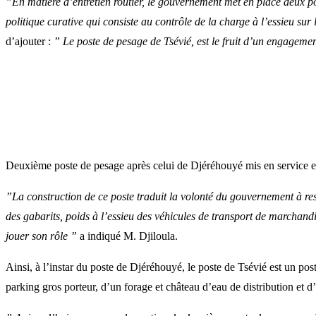
”En matière d’entretien routier, le gouvernement met en place deux polit
politique curative qui consiste au contrôle de la charge à l’essieu su
d’ajouter :
” Le poste de pesage de Tsévié, est le fruit d’un engageme
Deuxième poste de pesage après celui de Djéréhouyé mis en service en
”La construction de ce poste traduit la volonté du gouvernement à r
des gabarits, poids à l’essieu des véhicules de transport de marchand
jouer son rôle ”
a indiqué M. Djiloula.
Ainsi, à l’instar du poste de Djéréhouyé, le poste de Tsévié est un post
parking gros porteur, d’un forage et château d’eau de distribution et d