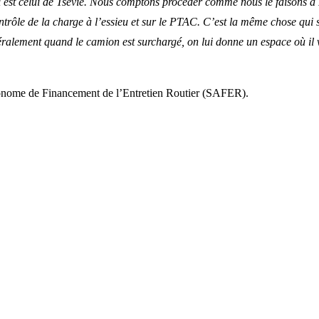
est celui de Tsévié. Nous comptons procéder comme nous le faisons à Djé
ontrôle de la charge à l’essieu et sur le PTAC. C’est la même chose qui s
alement quand le camion est surchargé, on lui donne un espace où il va
utonome de Financement de l’Entretien Routier (SAFER).