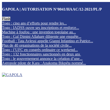
GAPOLA | AUTORISATION N°0041/HAAC/12-2021/PL/P
Flash
Togo : cinq ans d’efforts pour rendre les...
Togo : IADSS ouvre ses inscriptions et renforce...
Machine à foufou : une invention togolaise au...
Togo : Gal Dimini Allahare diligente une enquête...
Football : Tata Avlessi appelle Gianni Infantino et Patrice...
Plus de 40 organisations de la société civile...
Togo : l’UFC en congrès ordinaire ce weekend...
Togo : 132 fonctionnaires sanctionnés en deux ans
Togo : le gouvernement annonce la création d’une...
Agropole pilote de Kara : Anakoma Bikpéta nommé...