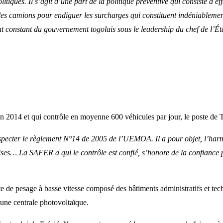
iques. Il s’agit d’une part de la politique préventive qui consiste à effe
r les camions pour endiguer les surcharges qui constituent indéniablemen
nt constant du gouvernement togolais sous le leadership du chef de l’Ét
 2014 et qui contrôle en moyenne 600 véhicules par jour, le poste de T
especter le règlement N°14 de 2005 de l’UEMOA. Il a pour objet, l’ha
ises… La SAFER a qui le contrôle est confié, s’honore de la confiance p
e de pesage à basse vitesse composé des bâtiments administratifs et techn
’une centrale photovoltaïque.