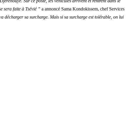
réhouyé. Sur ce poste, les véhicules arrivent et rentrent dans le
e sera faite à Tsévié ”
a annoncé Sama Kondokissem, chef Services
 décharger sa surcharge. Mais si sa surcharge est tolérable, on lui