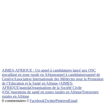
AIMES-AFRIQUE : Un appel à candidatures lancé aux OSC
travaillant en zone rurale en Afrique
appel à candidatures
appel de
Genève
Association Internationale des Médecins pour la Promotion
de l’Education et la Santé en Afrique (AIMES-
AFRIQUE)
gapola
Organisations de la Société Civile
(OSC)
questions de santé en zones rurales en Afrique
Togo
zones
rurales en Afrique
0 commentaires
0
Facebook
Twitter
Pinterest
Email