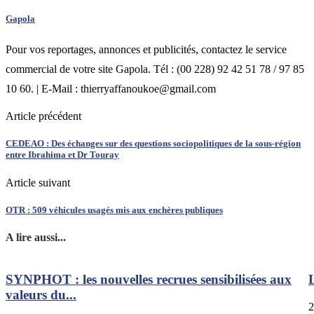
Gapola
Pour vos reportages, annonces et publicités, contactez le service
commercial de votre site Gapola. Tél : (00 228) 92 42 51 78 / 97 85
10 60. | E-Mail : thierryaffanoukoe@gmail.com
Article précédent
CEDEAO : Des échanges sur des questions sociopolitiques de la sous-région
entre Ibrahima et Dr Touray
Article suivant
OTR : 509 véhicules usagés mis aux enchères publiques
A lire aussi...
SYNPHOT : les nouvelles recrues sensibilisées aux
L
valeurs du...
2