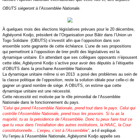
OBUTS siégeront à l’Assemblée Nationale
.
À quelques mois des élections législatives prévues pour le 20 décembre,
Agbéyomé Kodjo, président de l’Organisation pour Bâtir dans l’Union un
Togo Solidaire (OBUTS) s’investit afin que l’opposition dans son
ensemble sorte gagnante de cette échéance. L’une de ses propositions
qui permettront à l’opposition de tirer profit des législatives est la
dynamique unitaire. En attendant que ses collègues opposants n’épousent
cette idée, Agbéyomé Kodjo s’active pour avoir des députés à l’étiquette
d’OBUTS dans la prochaine Assemblée Nationale.
La dynamique unitaire même si en 2013 a posé des problèmes au sein de
la classe politique de l’opposition, reste la solution idéale pour celle-ci de
gagner un grand nombre de siège. A OBUTS, on estime que cette
dynamique unitaire est une nécessité.
Cette nécessité est motivée par le rôle primordial de l’Assemblée
Nationale dans le fonctionnement du pays.
“
Celui qui prend l’Assemblée Nationale, prend tout dans le pays. Celui qui
contrôle l’Assemblée Nationale, prend tous les pouvoirs. Si tu as la
majorité, tu as la présidence de l’Assemblée. Donc tu peux faire tout ce
que tu veux dans l’installation des autres institutions, la HAAC, la Cour
constitutionnelle… L’enjeu, c’est à l’Assemblée
“,
a-t-il expliqué.
Vu l’enjeu à l’Assemblée Nationale, Agbéyomé Kodjo appelle ses