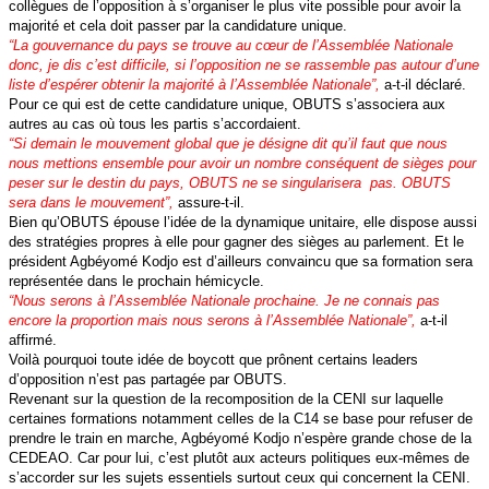
collègues de l’opposition à s’organiser le plus vite possible pour avoir la
majorité et cela doit passer par la candidature unique.
“La gouvernance du pays se trouve au cœur de l’Assemblée Nationale
donc, je dis c’est difficile, si l’opposition ne se rassemble pas autour d’une
liste d’espérer obtenir la majorité à l’Assemblée Nationale”,
a-t-il déclaré.
Pour ce qui est de cette candidature unique, OBUTS s’associera aux
autres au cas où tous les partis s’accordaient.
“Si demain le mouvement global que je désigne dit qu’il faut que nous
nous mettions ensemble pour avoir un nombre conséquent de sièges pour
peser sur le destin du pays, OBUTS ne se singularisera pas. OBUTS
sera dans le mouvement”,
assure-t-il.
Bien qu’OBUTS épouse l’idée de la dynamique unitaire, elle dispose aussi
des stratégies propres à elle pour gagner des sièges au parlement. Et le
président Agbéyomé Kodjo est d’ailleurs convaincu que sa formation sera
représentée dans le prochain hémicycle.
“Nous serons à l’Assemblée Nationale prochaine. Je ne connais pas
encore la proportion mais nous serons à l’Assemblée Nationale”,
a-t-il
affirmé.
Voilà pourquoi toute idée de boycott que prônent certains leaders
d’opposition n’est pas partagée par OBUTS.
Revenant sur la question de la recomposition de la CENI sur laquelle
certaines formations notamment celles de la C14 se base pour refuser de
prendre le train en marche, Agbéyomé Kodjo n’espère grande chose de la
CEDEAO. Car pour lui, c’est plutôt aux acteurs politiques eux-mêmes de
s’accorder sur les sujets essentiels surtout ceux qui concernent la CENI.