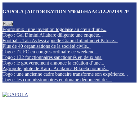
GAPOLA | AUTORISATION N°0041/HAAC/12-2021/PL/P
Flash
Foufoumix : une invention togolaise au cœur d’une...
Togo : Gal Dimini Allahare diligente une enquête...
Football : Tata Avlessi appelle Gianni Infantino et Patrice...
Plus de 40 organisations de la société civile...
Togo : l’UFC en congrès ordinaire ce weekend...
Togo : 132 fonctionnaires sanctionnés en deux ans
Togo : le gouvernement annonce la création d’une...
Agropole pilote de Kara : Anakoma Bikpéta nommé...
Togo : une ancienne cadre bancaire transforme son expérience...
Togo : les commissionnaires en douane dénoncent des...