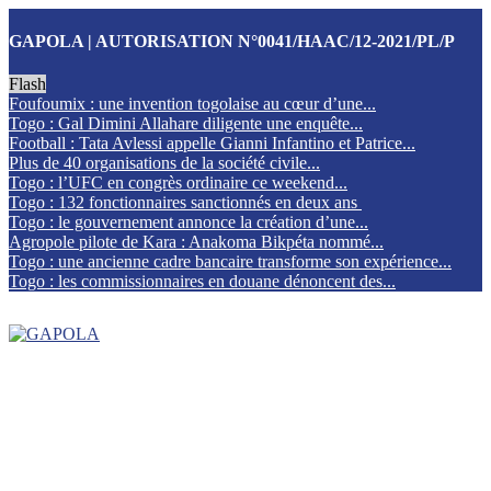
GAPOLA | AUTORISATION N°0041/HAAC/12-2021/PL/P
Flash
Foufoumix : une invention togolaise au cœur d’une...
Togo : Gal Dimini Allahare diligente une enquête...
Football : Tata Avlessi appelle Gianni Infantino et Patrice...
Plus de 40 organisations de la société civile...
Togo : l’UFC en congrès ordinaire ce weekend...
Togo : 132 fonctionnaires sanctionnés en deux ans
Togo : le gouvernement annonce la création d’une...
Agropole pilote de Kara : Anakoma Bikpéta nommé...
Togo : une ancienne cadre bancaire transforme son expérience...
Togo : les commissionnaires en douane dénoncent des...