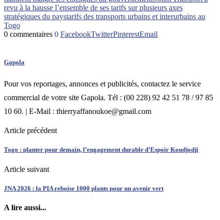
revu à la hausse l’ensemble de ses tarifs sur plusieurs axes
stratégiques du pays
tarifs des transports urbains et interurbains au
Togo
0 commentaires
0
Facebook
Twitter
Pinterest
Email
Gapola
Pour vos reportages, annonces et publicités, contactez le service
commercial de votre site Gapola. Tél : (00 228) 92 42 51 78 / 97 85
10 60. | E-Mail : thierryaffanoukoe@gmail.com
Article précédent
Togo : planter pour demain, l’engagement durable d’Espoir Koudjodji
Article suivant
JNA 2026 : la PIA reboise 1000 plants pour un avenir vert
A lire aussi...