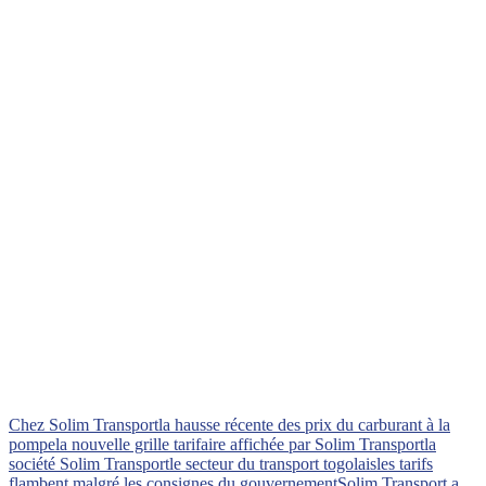
Chez Solim Transport
la hausse récente des prix du carburant à la
pompe
la nouvelle grille tarifaire affichée par Solim Transport
la
société Solim Transport
le secteur du transport togolais
les tarifs
flambent malgré les consignes du gouvernement
Solim Transport a