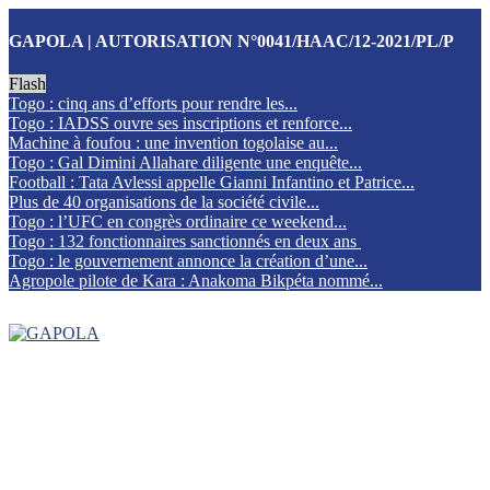
GAPOLA | AUTORISATION N°0041/HAAC/12-2021/PL/P
Flash
Togo : cinq ans d’efforts pour rendre les...
Togo : IADSS ouvre ses inscriptions et renforce...
Machine à foufou : une invention togolaise au...
Togo : Gal Dimini Allahare diligente une enquête...
Football : Tata Avlessi appelle Gianni Infantino et Patrice...
Plus de 40 organisations de la société civile...
Togo : l’UFC en congrès ordinaire ce weekend...
Togo : 132 fonctionnaires sanctionnés en deux ans
Togo : le gouvernement annonce la création d’une...
Agropole pilote de Kara : Anakoma Bikpéta nommé...