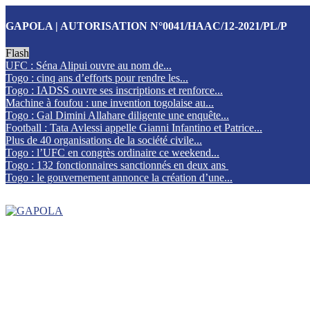
GAPOLA | AUTORISATION N°0041/HAAC/12-2021/PL/P
Flash
UFC : Séna Alipui ouvre au nom de...
Togo : cinq ans d’efforts pour rendre les...
Togo : IADSS ouvre ses inscriptions et renforce...
Machine à foufou : une invention togolaise au...
Togo : Gal Dimini Allahare diligente une enquête...
Football : Tata Avlessi appelle Gianni Infantino et Patrice...
Plus de 40 organisations de la société civile...
Togo : l’UFC en congrès ordinaire ce weekend...
Togo : 132 fonctionnaires sanctionnés en deux ans
Togo : le gouvernement annonce la création d’une...